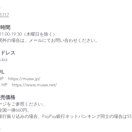
号
-1717
付時間
1:00-19:30（木曜日を除く）
間外の場合は、メールにてお問い合わせください。
アドレス
.biz
RL
HP
https://musw.jp/
's HP
https://www.musw.net/
販売価格
ージをご参照ください。
国一律660円。
銀行振り込みの場合、PayPay銀行ネットバンキング同士の場合は5
法