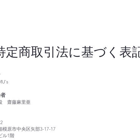
特定商取引法に基づく表
者
U's
任者
役 齋藤麻里亜
32
模原市中央区矢部3-17-17
ビル1階