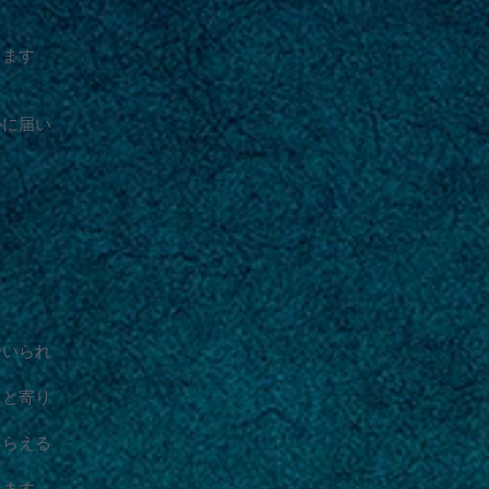
。
ります
かに届い
でいられ
っと寄り
もらえる
ります。