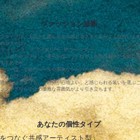
ファッション診断
ンタイプは、上品さと柔らかさを感じるスタイルがよく似合いま
めカラーは、
ダスティピンク、🤍 アイボリー、💜 ラベンダー
、リネンやシフォン、柔らかなニットなど、自然な風合いを感じ
すすめです。
サリーは、小粒のパールや華奢なシルバーなど、さりげない上品
テムがぴったり。
追いかけるよりも、「自分が心地よい」と感じられる装いを選ぶ
ンタイプならではの優雅な雰囲気がより引き立ちます。
あなたの個性タイプ
心をつなぐ共感アーティスト型」