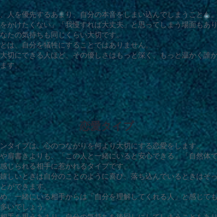
、人を優先するあまり、自分の本音をしまい込んでしまうことも
をかけたくない」「我慢すれば大丈夫」と思ってしまう場面もあ
なたの気持ちも同じくらい大切です。
とは、自分を犠牲にすることではありません。
大切にできる人ほど、その優しさはもっと深く、もっと温かく誰
ます。
恋愛タイプ
ンタイプは、心のつながりを何より大切にする恋愛をします。
や肩書きよりも、「この人と一緒にいると安心できる」「自然体
感じられる相手に惹かれるタイプです。
嬉しいときは自分のことのように喜び、落ち込んでいるときはそ
とができます。
め、一緒にいる相手からは「自分を理解してくれる人」と感じて
多いでしょう。
相手を思うあまり、自分の気持ちを後回しにしてしまうこともあ