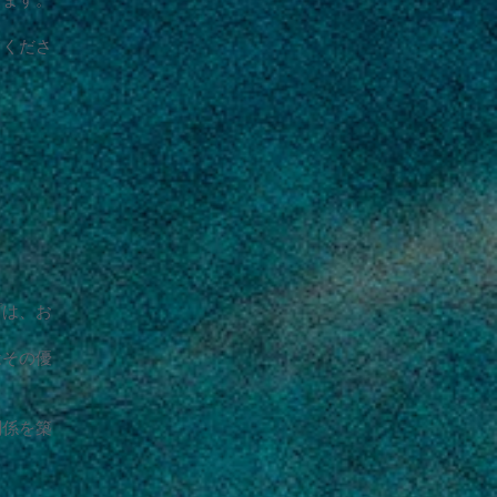
てくださ
プは、お
はその優
関係を築