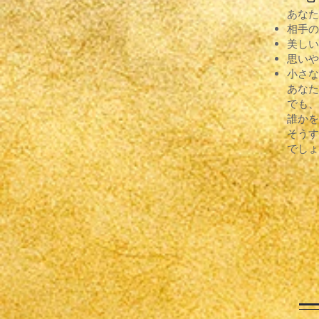
あなた
相手の
美しい
思いや
小さな
あなた
でも、
誰かを
そうす
でしょ