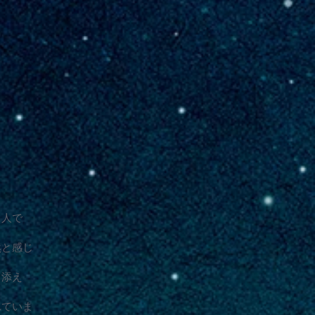
る人で
然と感じ
り添え
れていま