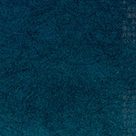
す。
一方で
「迷惑
が、あ
優しさ
自分を
ていき
ショパ
見た目
る」と
恋人が
添うこ
そのた
ことが
ただ、