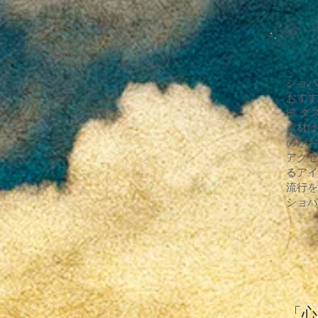
ショパ
おすす
🌸 
素材は
のがお
アクセ
るアイ
流行を
ショパ
「