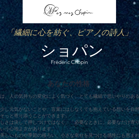
「繊細に心を紡ぐ、ピアノの詩人」
ショパン
Frédéric Chopin
あなたの性格
は、人の気持ちの変化によく気づく、とても繊細で思いやりのあ
少し元気がないことや、言葉にはしなくても抱えている想いを自
そっと寄り添うことができます。
しさは決して押しつけではなく、「必要なときに、必要なだけ寄
いう心地よさがあります。
美しいものや季節の移ろい、小さな幸せを見つける感性にも恵ま