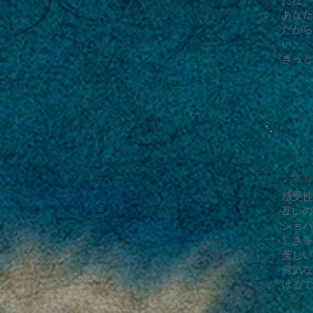
あなた
だから
い。
きっと
チ
感受性
互いの
ショパ
しさを
美しい
何気な
けるで