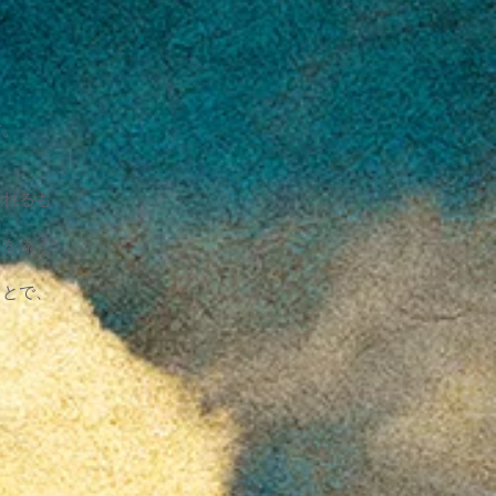
す。
られるも
さを添え
ことで、