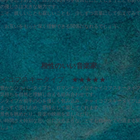
の優しさは大きな魅力です。
こそ、嬉しいことも寂しいことも、少しずつ言葉にして伝えてみ
、お互いをもっと深く理解できる関係になれるでしょう。
相性のいい音楽家
ャイコフスキータイプ ★★★★★
豊かなショパンタイプと、ロマンチックなチャイコフスキータイ
気持ちを自然と理解し合える組み合わせです。
ンタイプが相手の心を優しく包み込み、チャイコフスキータイプ
まっすぐ受け止め、愛情として返してくれます。
景色を眺めたり、音楽や映画を楽しんだり。
い時間さえ特別な思い出になるような、とても穏やかで心温まる
しょう。