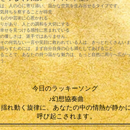
は、人の心に寄り添い、温かな空気を生み出せるタイプです。
気持ちを察することが得意
ものや芸術に心惹かれる
りがあり、人との調和を大切にする
幸せを見つける感性に恵まれている
の優しさは、派手ではありません。
その何気ない一言や笑顔に救われている人は、きっとたくさんい
照らすためには、まず自分自身の心も満たしてあげること。
ることで、あなたの持つ温かな魅力は、もっと自然に周りへ広が
う。
今日のラッキーソング
♪幻想協奏曲
揺れ動く旋律に、あなたの中の情熱が静か
呼び起こされます。